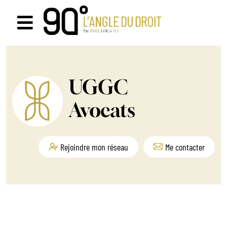
Passer
au
Navigation
contenu
à
bascule
UGGC
Avocats
Rejoindre mon réseau
Me contacter