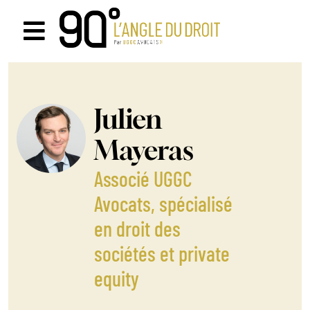
Passer
au
Navigation
contenu
à
bascule
Julien
Mayeras
Associé UGGC
Avocats, spécialisé
en droit des
sociétés et private
equity