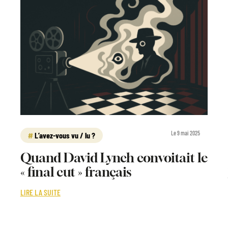
Le 9 mai 2025
L’avez-vous vu / lu ?
Quand David Lynch convoitait le
« final cut » français
LIRE LA SUITE