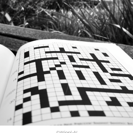
©Wippl-AI