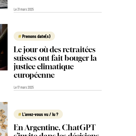
Le 31 mars 2025
Prenons date(s)
Le jour où des retraitées
suisses ont fait bouger la
justice climatique
européenne
Le 17 mars 2025
L’avez-vous vu / lu ?
En Argentine, ChatGPT