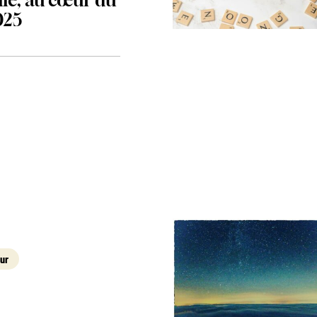
elle, au cœur du
025
ur