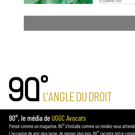
Le 20 janvier 2025
90°, le média de
UGGC Avocats
Pensé comme un magazine, 90° s’installe comme un rendez-vous attendu p
L’occasion de voir plus large, de penser plus loin. 90° raconte notre convi