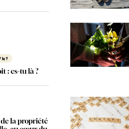
 lu ?
t : es-tu là ?
 de la propriété