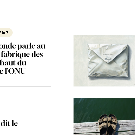
 lu ?
onde parle au
 fabrique des
 haut du
de l’ONU
it le