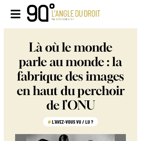
Passer
au
Navigation
contenu
à
Là où le monde
bascule
parle au monde : la
fabrique des images
en haut du perchoir
de l’ONU
L’AVEZ-VOUS VU / LU ?