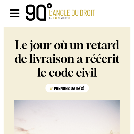
Passer
au
Navigation
contenu
à
Le jour où un retard
bascule
de livraison a réécrit
le code civil
PRENONS DATE(S)