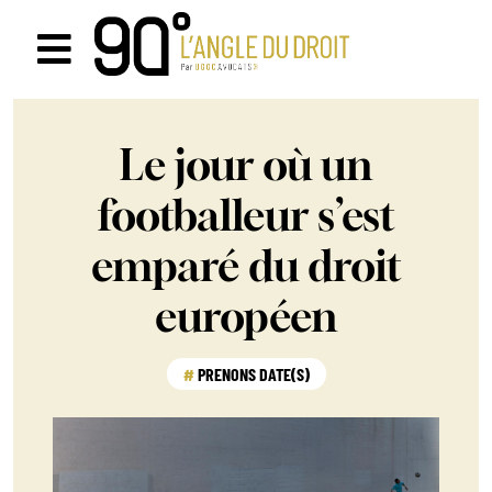
Passer
au
Navigation
contenu
à
Le jour où un
bascule
footballeur s’est
emparé du droit
européen
PRENONS DATE(S)