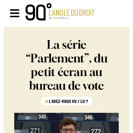
Passer
au
Navigation
contenu
à
La série
bascule
“Parlement”, du
petit écran au
bureau de vote
L’AVEZ-VOUS VU / LU ?