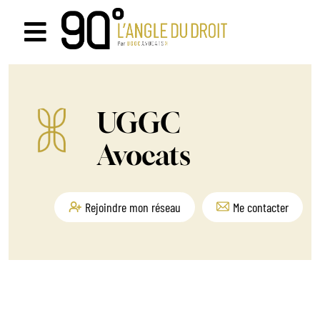
Passer
au
Navigation
contenu
à
bascule
UGGC
Avocats
Rejoindre mon réseau
Me contacter