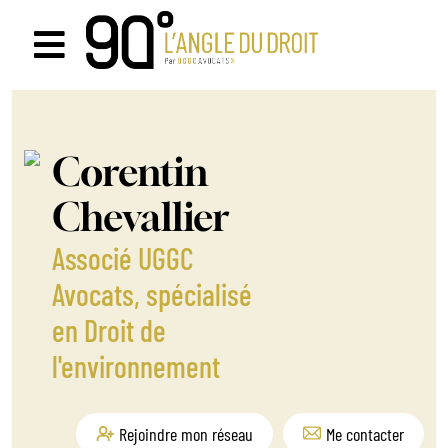
Passer
au
Navigation
contenu
à
bascule
Corentin
Chevallier
Associé UGGC
Avocats, spécialisé
en Droit de
l'environnement
Rejoindre mon réseau
Me contacter