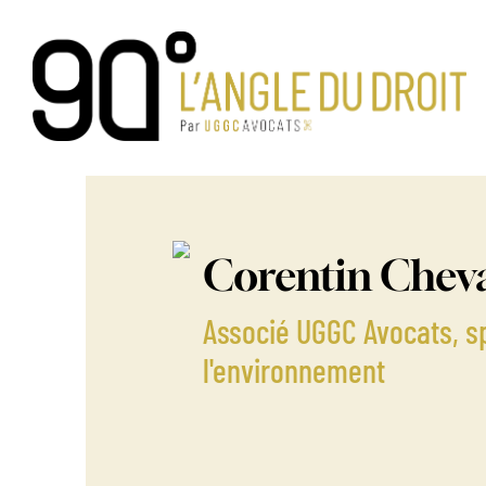
Passer
au
contenu
Corentin Cheva
Associé UGGC Avocats, sp
l'environnement