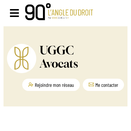
Passer
au
Navigation
contenu
à
bascule
UGGC
Avocats
Rejoindre mon réseau
Me contacter