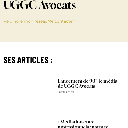
UGGC Avocats
Rejoindre mon réseau
Me contacter
SES ARTICLES :
Lancement de 90°, le média
de UGGC Avocats
Le 2 mai 2023
« Médiation entre
professionnels : partage