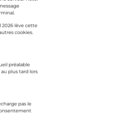
u message
rminal.
l 2026 lève cette
autres cookies.
ueil préalable
 au plus tard lors
décharge pas le
n consentement