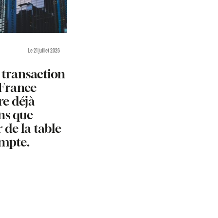
Le 21 juillet 2026
 transaction
 France
re déjà
ns que
 de la table
ompte.