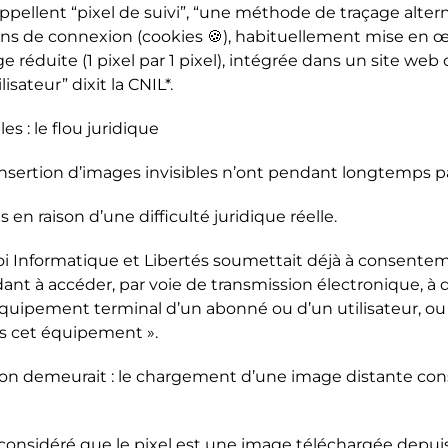
’appellent “pixel de suivi”, “une méthode de traçage alter
ins de connexion (cookies 🍪), habituellement mise en œ
 réduite (1 pixel par 1 pixel), intégrée dans un site web 
ilisateur” dixit la CNIL*.
bles : le flou juridique
’insertion d’images invisibles n’ont pendant longtemps pa
s en raison d’une difficulté juridique réelle.
a loi Informatique et Libertés soumettait déjà à consente
ant à accéder, par voie de transmission électronique, à 
quipement terminal d’un abonné ou d’un utilisateur, ou 
s cet équipement ».
on demeurait : le chargement d’une image distante cons
e considéré que le pixel est une image téléchargée depuis