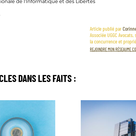
onale de l’Informatique et des Libertés
6
Article publié par
Corinn
Associée UGGC Avocats, s
la concurrence et proprié
REJOINDRE MON RÉSEAU
ME CO
ICLES
DANS LES FAITS
: