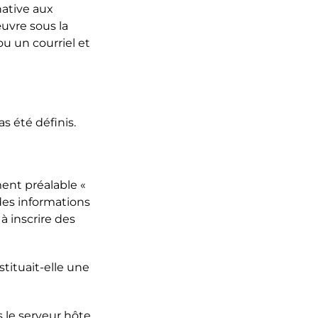
native aux
uvre sous la
ou un courriel et
s été définis.
ment préalable «
des informations
à inscrire des
tituait-elle une
 le serveur hôte.