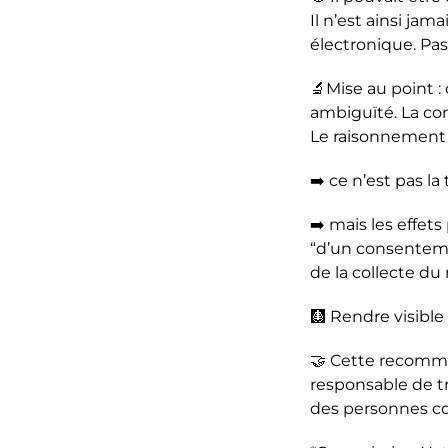
Il n’est ainsi jam
électronique. Pas
🔬Mise au point :
ambiguïté. La com
Le raisonnement e
➡️ ce n’est pas l
➡️ mais les effet
“d’un consentemen
de la collecte d
🩻 Rendre visible 
🤝 Cette recomman
responsable de tr
des personnes c