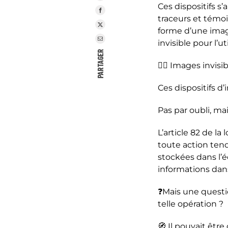
Ces dispositifs s
traceurs et témo
forme d’une image
invisible pour l’ut
PARTAGER
😶‍🌫️ Images invisi
Ces dispositifs d
Pas par oubli, mai
L’article 82 de l
toute action tend
stockées dans l’é
informations dan
❓Mais une questi
telle opération ?
🧭 Il pouvait êtr