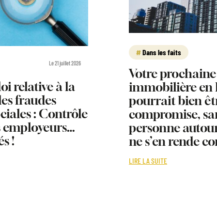
Dans les faits
Le 21 juillet 2026
Votre prochaine
oi relative à la
immobilière en
 les fraudes
pourrait bien êt
ociales : Contrôle
compromise, sa
s employeurs…
personne autour
és !
ne s’en rende c
LIRE LA SUITE