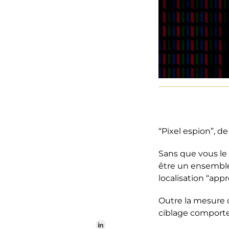
“Pixel espion”, d
Sans que vous le
être un ensemble 
localisation “app
Outre la mesure 
ciblage comport