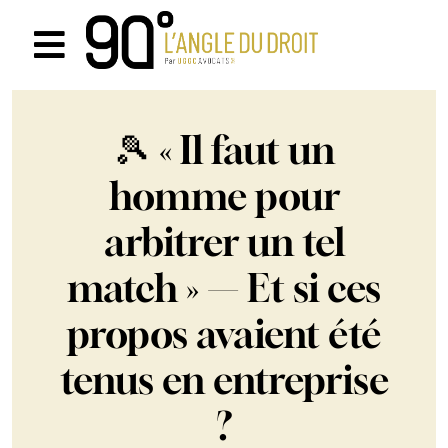
Passer
au
Navigation
contenu
à
🎾 « Il faut un
bascule
homme pour
arbitrer un tel
match » — Et si ces
propos avaient été
tenus en entreprise
?