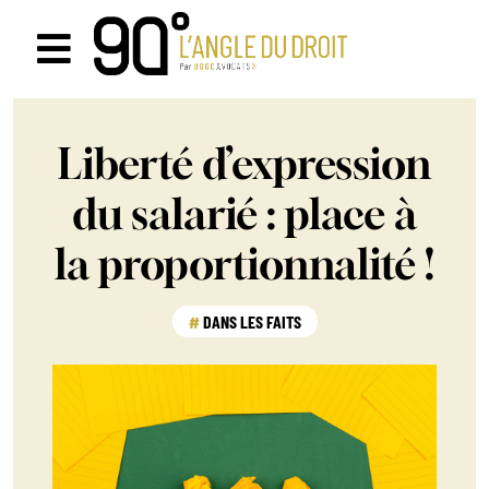
Passer
au
Navigation
contenu
à
Liberté d’expression
bascule
du salarié : place à
la proportionnalité !
DANS LES FAITS