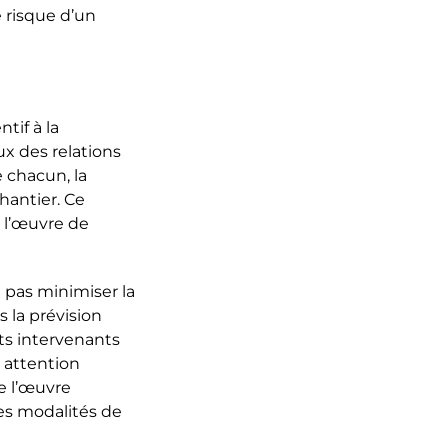
e risque d’un
tif à la
x des relations
 chacun, la
hantier. Ce
e l’œuvre de
t pas minimiser la
 la prévision
nts intervenants
e attention
de l’œuvre
les modalités de