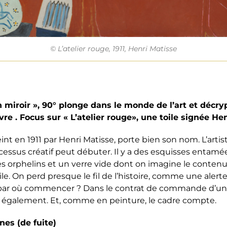
© L’atelier rouge, 1911, Henri Matisse
miroir », 90° plonge dans le monde de l’art et décryp
re . Focus sur « L’atelier rouge», une toile signée Henr
eint en 1911 par Henri Matisse, porte bien son nom. L’artis
rocessus créatif peut débuter. Il y a des esquisses entamé
es orphelins et un verre vide dont on imagine le conten
ile. On perd presque le fil de l’histoire, comme une alerte
 par où commencer ? Dans le contrat de commande d’une
 également. Et, comme en peinture, le cadre compte.
gnes (de fuite)