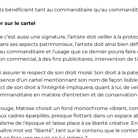
oints bénéficient tant au commanditaire qu’au commandit
r sur le cartel
’est aussi une signature, l’artiste doit veiller à la prote
ans ses aspects patrimoniaux, l’artiste doit ainsi bien dé
au commanditaire et l’usage que ce dernier pourra faire 
 commercial, à des fins publicitaires, intervention de t
si assurer le respect de son droit moral. Son droit à la pat
ésence d’un cartel mentionnant son nom de façon lisible e
t de son droit à l’intégrité impliquera, quant à lui, de vei
ommanditaire en matière d’entretien et de conservation 
 rouge,
Matisse choisit un fond monochrome vibrant, co
aux cadres éparpillés, presque flottant dans un espace abst
alisme de l’époque et laisse place à sa liberté créative. 
maître mot est “liberté”, tant sur le contenu que le conte
nt en faire une œuvre en lui-même ?