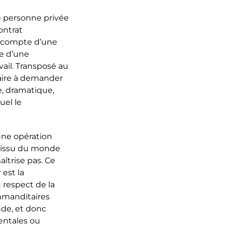
une personne privée
ontrat
e compte d’une
ge d’une
ail. Transposé au
taire à demander
e, dramatique,
uel le
une opération
s issu du monde
aîtrise pas. Ce
 est la
 respect de la
ommanditaires
nde, et donc
entales ou