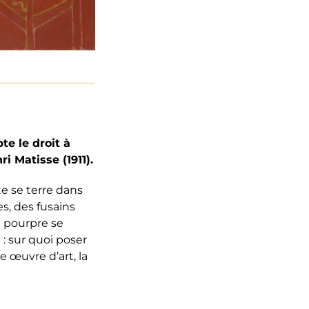
te le droit à
i Matisse (1911).
te se terre dans
es, des fusains
u pourpre se
 : sur quoi poser
 œuvre d’art, la