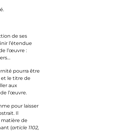
é.
ction de ses
finir l’étendue
de l’œuvre :
iers…
ernité pourra être
t le titre de
ller aux
de l’œuvre.
mme pour laisser
rait. Il
En matière de
nant (
article 1102,