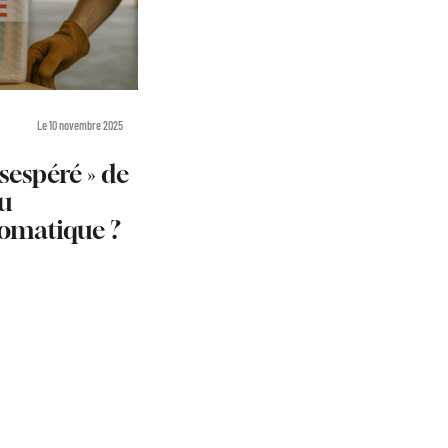
Le 10 novembre 2025
sespéré » de
du
omatique ?