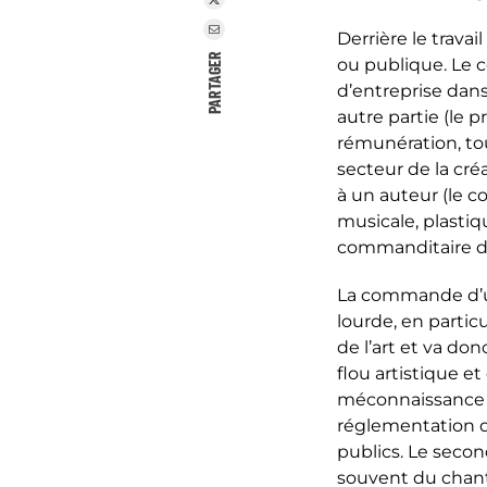
Derrière le travai
PARTAGER
ou publique. Le 
d’entreprise dan
autre partie (le 
rémunération, to
secteur de la cr
à un auteur (le c
musicale, plastiq
commanditaire de
La commande d’u
lourde, en parti
de l’art et va do
flou artistique e
méconnaissance du
réglementation qu
publics. Le secon
souvent du chan