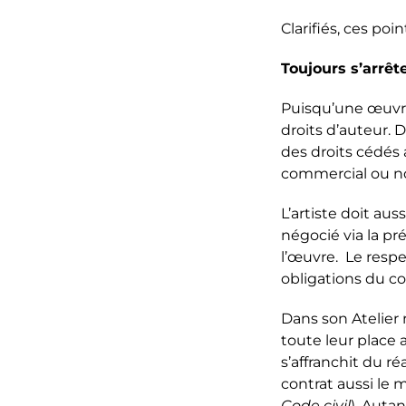
Clarifiés, ces p
Toujours s’arrête
Puisqu’une œuvre c
droits d’auteur. D
des droits cédés 
commercial ou non
L’artiste doit aus
négocié via la pr
l’œuvre. Le respec
obligations du c
Dans son
Atelier
toute leur place 
s’affranchit du ré
contrat aussi le 
Code civil
). Auta