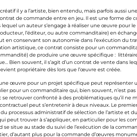
l créatif il y a l’artiste, bien entendu, mais parfois aussi 
contrat de commande entre en jeu. Il est une forme de c
s lequel un auteur s’engage à réaliser une œuvre pour l
producteur, l’éditeur, ou autre commanditaire) en échan
ut en conservant son autonomie dans l’exécution du trav
éation artistique, ce contrat consiste pour un commandi
ommandité) de produire une œuvre spécifique : littérair
ue… Bien souvent, il s’agit d’un contrat de vente dans leq
vient propriétaire dès lors que l’œuvre est créée.
ne œuvre pour un projet spécifique peut représenter 
culier pour un commanditaire qui, bien souvent, n’est pa
nc se retrouver confronté à des problématiques qu’il ne m
t contractuel peut s’entretenir à deux niveaux. Le premier
 processus administratif de sélection de l’artiste et du
i peut trouver à s’appliquer, en particulier pour les c
d se situe au stade du suivi de l’exécution de la comma
tier, d’autant plus pour la commande d’œuvres monum