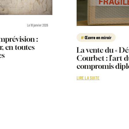
Le 18 janvier 2026
Œuvre en miroir
imprévision :
, en toutes
La vente du « Dé
es
Courbet : l’art 
compromis dipl
LIRE LA SUITE