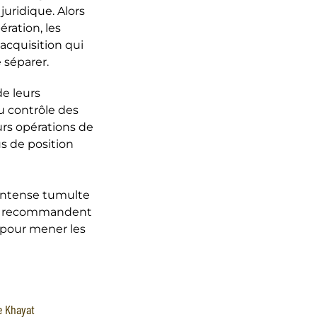
juridique. Alors
ration, les
acquisition qui
e séparer.
de leurs
u contrôle des
urs opérations de
s de position
 intense tumulte
ins recommandent
e pour mener les
e Khayat