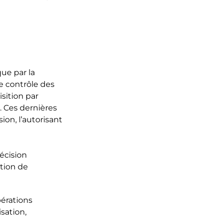
que par la
 contrôle des
sition par
. Ces dernières
ion, l’autorisant
décision
ation de
pérations
isation,