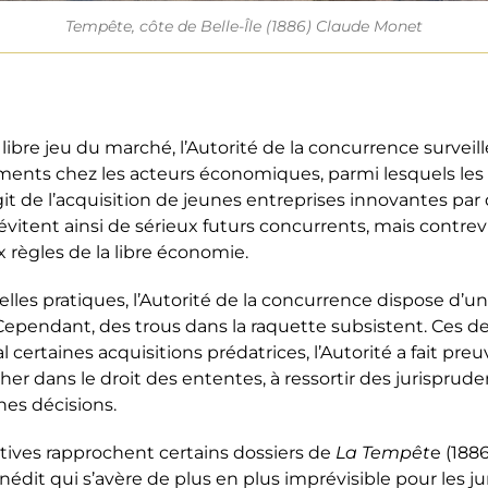
Tempête, côte de Belle-Île (1886) Claude Monet
 libre jeu du marché, l’Autorité de la concurrence surveil
ements chez les acteurs économiques, parmi lesquels les 
’agit de l’acquisition de jeunes entreprises innovantes par
évitent ainsi de sérieux futurs concurrents, mais contre
règles de la libre économie.
elles pratiques, l’Autorité de la concurrence dispose d’un
Cependant, des trous dans la raquette subsistent. Ces d
certaines acquisitions prédatrices, l’Autorité a fait preu
ocher dans le droit des ententes, à ressortir des jurisprud
ines décisions.
tives rapprochent certains dossiers de
La Tempêt
e (188
nédit qui s’avère de plus en plus imprévisible pour les jur