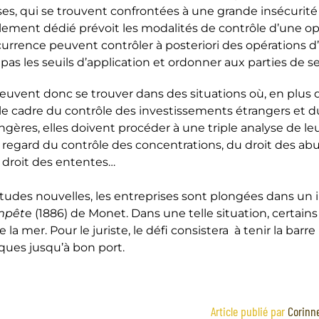
ses, qui se trouvent confrontées à une grande insécurité 
ment dédié prévoit les modalités de contrôle d’une opé
urrence peuvent contrôler à posteriori des opérations d’
pas les seuils d’application et ordonner aux parties de s
euvent donc se trouver dans des situations où, en plus 
 le cadre du contrôle des investissements étrangers et d
gères, elles doivent procéder à une triple analyse de le
 regard du contrôle des concentrations, du droit des abu
droit des ententes…
titudes nouvelles, les entreprises sont plongées dans un
mpêt
e (1886) de Monet. Dans une telle situation, certa
la mer. Pour le juriste, le défi consistera à tenir la barr
ues jusqu’à bon port.
Article publié par
Corinn