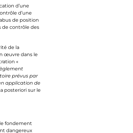
ication d’une
contrôle d’une
abus de position
s de contrôle des
ité de la
en œuvre dans le
ration «
 règlement
toire prévus par
en application de
a posteriori sur le
r le fondement
ment dangereux