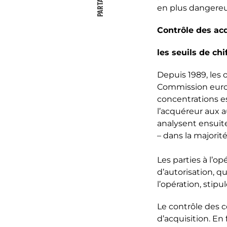
PARTAGER
en plus dangereu
Contrôle des acq
les seuils de chi
Depuis 1989, les o
Commission euro
concentrations es
l’acquéreur aux a
analysent ensuite
– dans la majorité
Les parties à l’o
d’autorisation, q
l’opération, stipu
Le contrôle des c
d’acquisition. En 