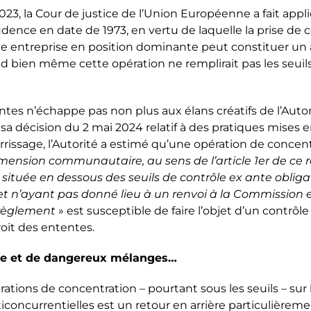
 2023, la Cour de justice de l’Union Européenne a fait appl
dence en date de 1973, en vertu de laquelle la prise de 
ne entreprise en position dominante peut constituer un 
 bien même cette opération ne remplirait pas les seuil
ntes n’échappe pas non plus aux élans créatifs de l’Autor
sa décision du 2 mai 2024 relatif à des pratiques mises 
rrissage, l’Autorité a estimé qu’une opération de concent
ension communautaire, au sens de l’article 1er de ce
 située en dessous des seuils de contrôle ex ante obliga
l et n’ayant pas donné lieu à un renvoi à la Commission 
t règlement
» est susceptible de faire l’objet d’un contrôle 
it des ententes.
ôle et de dangereux mélanges…
rations de concentration – pourtant sous les seuils – su
iconcurrentielles est un retour en arrière particulière