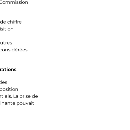
la Commission
de chiffre
isition
autres
 considérées
rations
 des
position
els. La prise de
minante pouvait