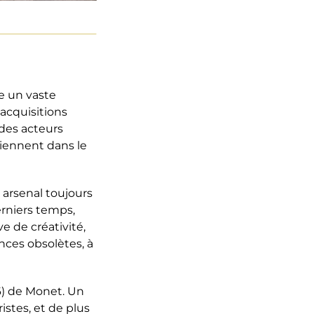
le un vaste
acquisitions
 des acteurs
viennent dans le
 arsenal toujours
erniers temps,
ve de créativité,
ences obsolètes, à
6) de Monet. Un
istes, et de plus