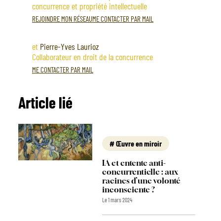
concurrence et propriété intellectuelle
REJOINDRE MON RÉSEAU
ME CONTACTER PAR MAIL
et
Pierre-Yves Laurioz
Collaborateur en droit de la concurrence
ME CONTACTER PAR MAIL
Article lié
Œuvre en miroir
IA et entente anti-
concurrentielle : aux
racines d’une volonté
inconsciente ?
Le 1 mars 2024