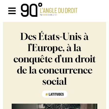
Passer
au
Navigation
contenu
à
Des États-Unis à
bascule
l’Europe, à la
conquête d’un droit
de la concurrence
social
LATITUDES