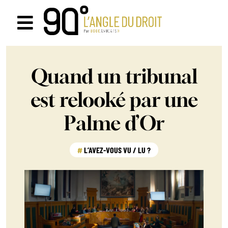
Passer
au
Navigation
contenu
à
Quand un tribunal
bascule
est relooké par une
Palme d’Or
L’AVEZ-VOUS VU / LU ?